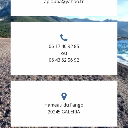
apiobba@yahoo.fr
06 17 40 92 85
Les équipements
Équipements
ou
06 43 62 56 92
Hameau du Fango
20245 GALERIA