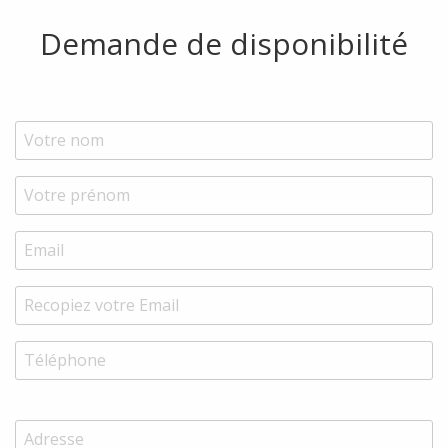
Demande de disponibilité
Back
Back
Back