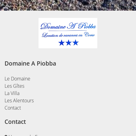
Domaine A Piobba
Le Domaine
Les Gîtes
La Villa
Réservation
Les Alentours
Contact
Contact
Tarifs
Tarifs