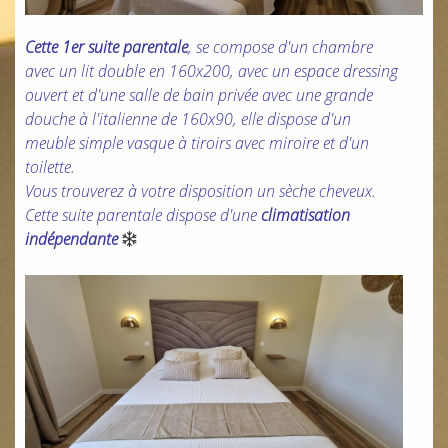
Cette 1er suite parentale
, se compose d'un chambre
avec un lit double en 160x200, avec un espace dressing
ouvert et d'une salle de bain privée avec une grande
douche à l'italienne de 160x90, elle dispose d'un
meuble simple vasque à tiroirs avec miroire et d'un
toilette.
Vous trouverez à votre disposition un sèche cheveux.
Cette suite parentale dispose d'une
climatisation
indépendante